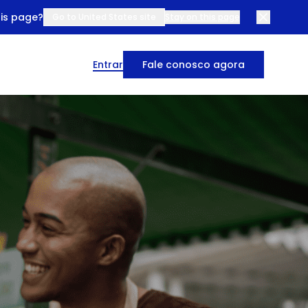
his page?
Go to United States site
Stay on this page
Entrar
Fale conosco agora