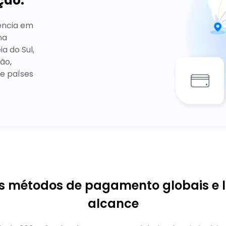
ção.
ência em
na
a do Sul,
tão,
 e países
is métodos de pagamento globais e l
alcance