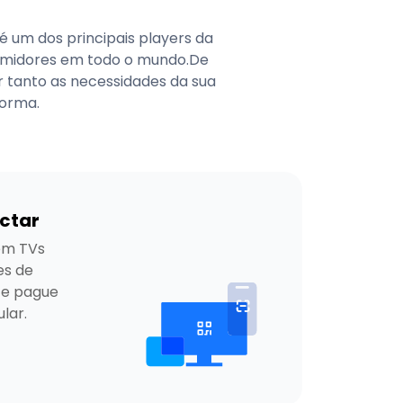
 um dos principais players da 
umidores em todo o mundo.De 
tanto as necessidades da sua 
orma.

ctar
em TVs 
s de 
e pague 
lar. 