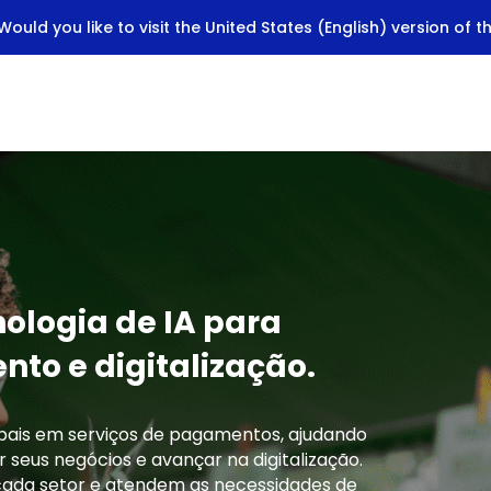
ould you like to visit the United States (English) version of t
ologia de IA para
to e digitalização.
obais em serviços de pagamentos, ajudando
seus negócios e avançar na digitalização.
cada setor e atendem as necessidades de