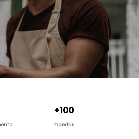
+100
mento
moedas