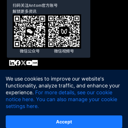
扫码关注Antom官方账号
解锁更多资讯
微信公众号
微信视频号
We use cookies to improve our website's
functionality, analyze traffic, and enhance your
experience.
For more details, see our cookie
notice here.
You can also manage your cookie
settings here.
Accept
网站使用条款
Cookie声明
网站导航
©
2026
Antom