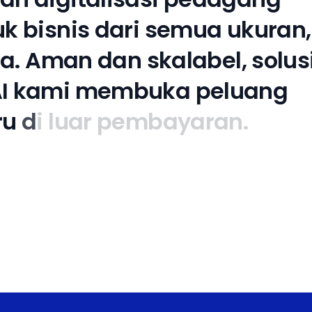
u
k
b
i
s
n
i
s
d
a
r
i
s
e
m
u
a
u
k
u
r
a
n
,
a
.
A
m
a
n
d
a
n
s
k
a
l
a
b
e
l
,
s
o
l
u
s
A
I
k
a
m
i
m
e
m
b
u
k
a
p
e
l
u
a
n
g
r
u
d
i
l
u
a
r
p
e
m
b
a
y
a
r
a
n
.