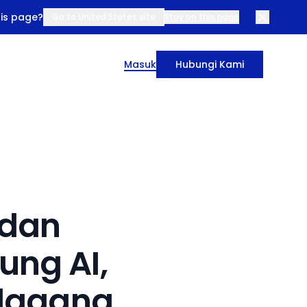
his page?
Go to United States site
Stay on this page
Masuk
Hubungi Kami
 dan
ng AI,
edagang