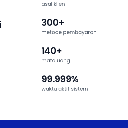
asal klien
300
+
i
metode pembayaran
140
+
mata uang
99.999
%
waktu aktif sistem