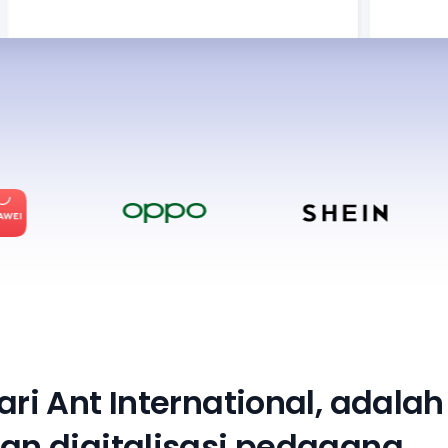
a
r
i
A
n
t
I
n
t
e
r
n
a
t
i
o
n
a
l
,
a
d
a
l
a
h
a
n
d
i
g
i
t
a
l
i
s
a
s
i
p
e
d
a
g
a
n
g