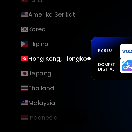
Amerika Serikat
Korea
Filipina
KARTU
Hong Kong, Tiongkok
DOMPET
DIGITAL
Jepang
Thailand
Malaysia
Indonesia