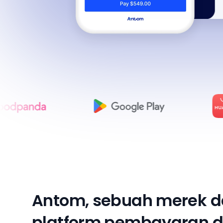
A
n
t
o
m
,
s
e
b
u
a
h
m
e
r
e
k
d
p
l
a
t
f
o
r
m
p
e
m
b
a
y
a
r
a
n
d