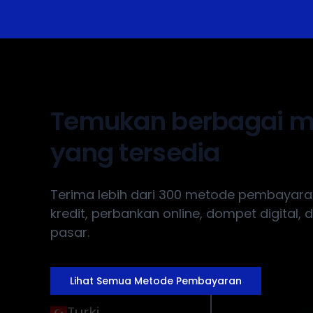
Filipina
Hong Kong, Tiongkok
Jepang
Temukan berbagai 
Thailand
yang tersedia
Malaysia
Terima lebih dari 300 metode pembayaran 
Indonesia
kredit, perbankan online, dompet digital, d
pasar.
Brazil
Singapura
Lihat Semua Metode Pembayaran
Turki