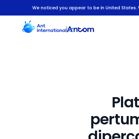
We noticed you appear to be in United States. W
Antom Indonesia: Platform Global Acquiring untuk Bisnis
Pla
pertu
diperc