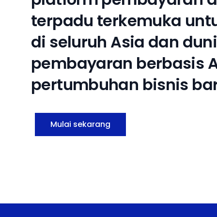
t
e
r
p
a
d
u
t
e
r
k
e
m
u
k
a
u
n
t
d
i
s
e
l
u
r
u
h
A
s
i
a
d
a
n
d
u
n
i
p
e
m
b
a
y
a
r
a
n
b
e
r
b
a
s
i
s
p
e
r
t
u
m
b
u
h
a
n
b
i
s
n
i
s
b
a
Mulai sekarang